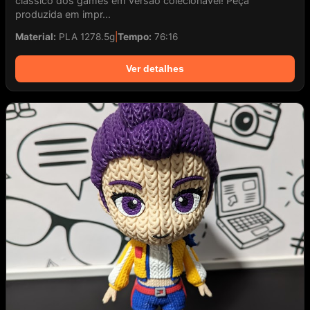
clássico dos games em versão colecionável! Peça
produzida em impr...
Material:
PLA 1278.5g
|
Tempo:
76:16
Ver detalhes