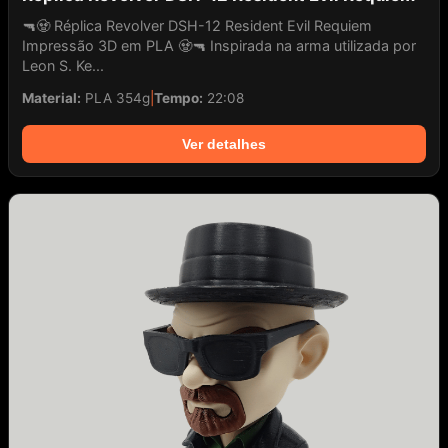
🔫🧟 Réplica Revolver DSH-12 Resident Evil Requiem
Impressão 3D em PLA 🧟🔫 Inspirada na arma utilizada por
Leon S. Ke...
Material:
PLA 354g
|
Tempo:
22:08
Ver detalhes