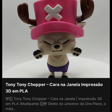
Tony Tony Chopper – Cara na Janela Impressão
3D em PLA
🦌🪟 Tony Tony Chopper – Cara na Janela | Impressão 3D
em PLA (Multiparte) 🪟🦌 Direto do universo de One Piece, o
méd...