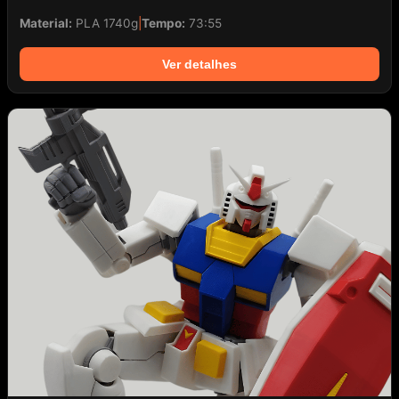
Material:
PLA 1740g
|
Tempo:
73:55
Ver detalhes