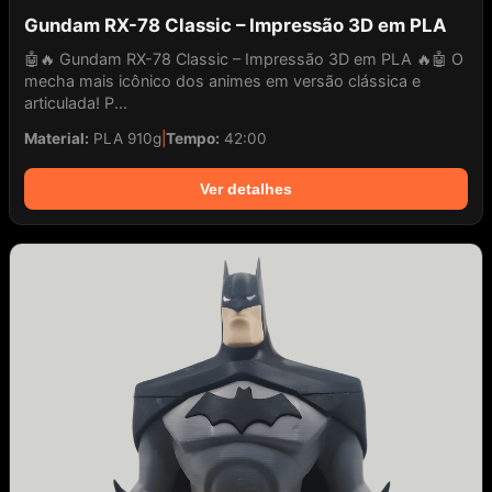
Gundam RX-78 Classic – Impressão 3D em PLA
🤖🔥 Gundam RX-78 Classic – Impressão 3D em PLA 🔥🤖 O
mecha mais icônico dos animes em versão clássica e
articulada! P...
Material:
PLA 910g
|
Tempo:
42:00
Ver detalhes