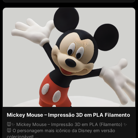
Mickey Mouse – Impressão 3D em PLA Filamento
🐭✨ Mickey Mouse – Impressão 3D em PLA (Filamento) ✨
🐭 O personagem mais icônico da Disney em versão
colecionável! ...