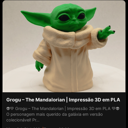
Grogu – The Mandalorian | Impressão 3D em PLA
👽💚 Grogu – The Mandalorian | Impressão 3D em PLA 💚👽
O personagem mais querido da galáxia em versão
colecionável! Pr...