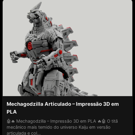
Mechagodzilla Articulado – Impressão 3D em
PLA
🤖🔥 Mechagodzilla – Impressão 3D em PLA 🔥🤖 O titã
mecânico mais temido do universo Kaiju em versão
articulada e col...