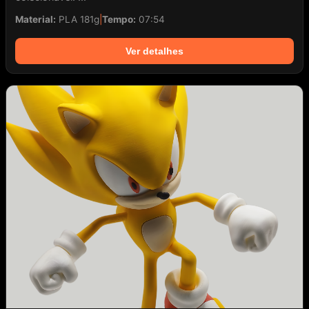
Material:
PLA 181g
|
Tempo:
07:54
Ver detalhes