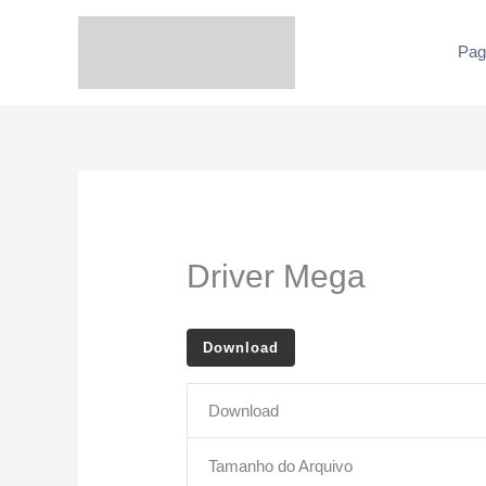
Ir
para
Pagi
o
conteúdo
Driver Mega
Download
Download
Tamanho do Arquivo